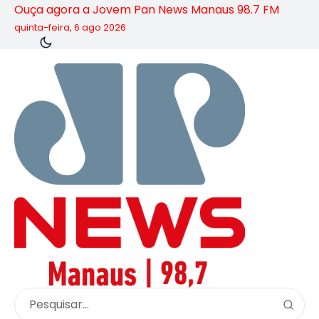
Ouça agora a Jovem Pan News Manaus 98.7 FM
quinta-feira, 6 ago 2026