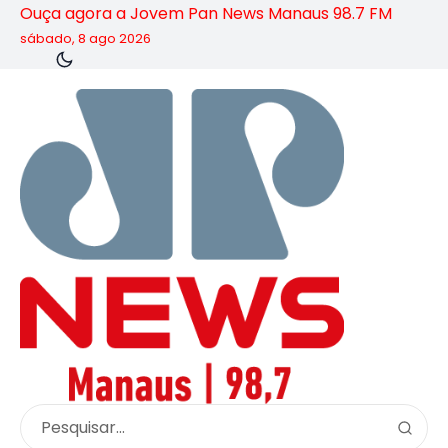
Ouça agora a Jovem Pan News Manaus 98.7 FM
sábado, 8 ago 2026