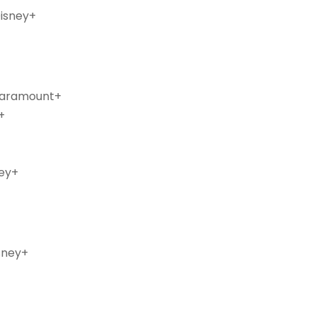
Disney+
 Paramount+
+
ney+
sney+