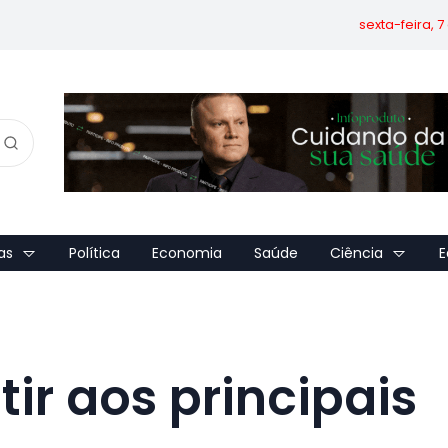
sexta-feira, 
as
Política
Economia
Saúde
Ciência
E
ir aos principais