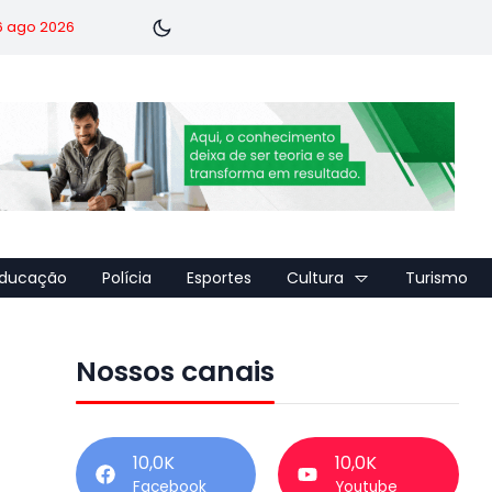
 6 ago 2026
ducação
Polícia
Esportes
Cultura
Turismo
Nossos canais
10,0K
10,0K
Facebook
Youtube