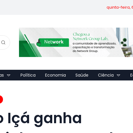
quinta-feira,
as
Política
Economia
Saúde
Ciência
E
o Içá ganha