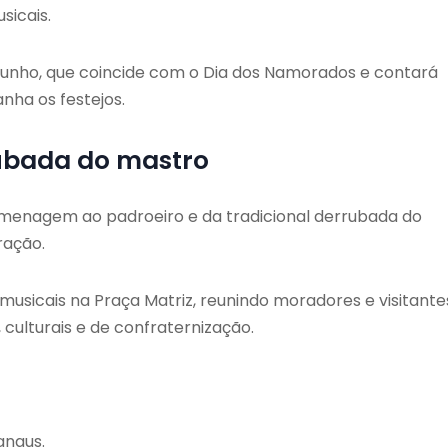
sicais.
 junho, que coincide com o Dia dos Namorados e contará
ha os festejos.
ubada do mastro
 homenagem ao padroeiro e da tradicional derrubada do
ração.
sicais na Praça Matriz, reunindo moradores e visitante
culturais e de confraternização.
anaus.