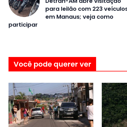
Detran-AM abre visitação
para leilão com 223 veículo
em Manaus; veja como
participar
Você pode querer ver