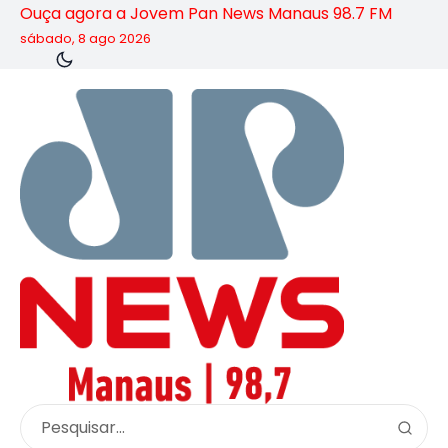
Ouça agora a Jovem Pan News Manaus 98.7 FM
sábado, 8 ago 2026