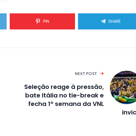
PIN
SHARE
NEXT POST
Seleção reage à pressão,
bate Itália no tie-break e
fecha 1º semana da VNL
invi