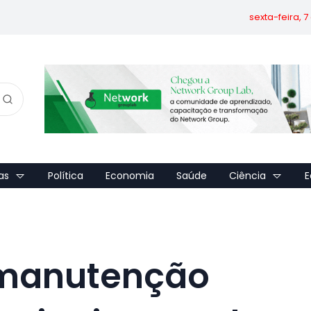
sexta-feira, 
as
Política
Economia
Saúde
Ciência
E
: manutenção