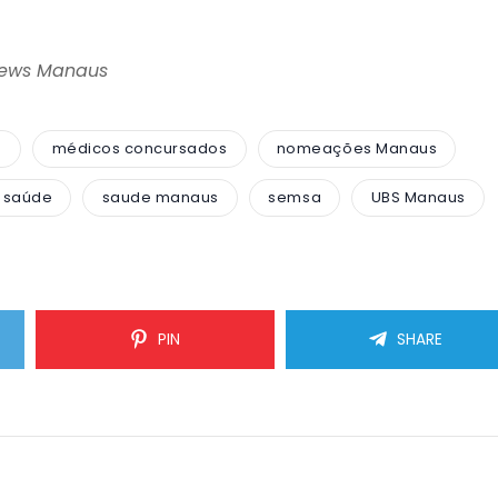
News Manaus
s
médicos concursados
nomeações Manaus
e saúde
saude manaus
semsa
UBS Manaus
PIN
SHARE