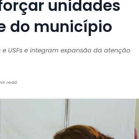
forçar unidades
e do município
BSs e USFs e integram expansão da atenção
min read