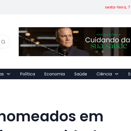
sexta-feira, 
as
Política
Economia
Saúde
Ciência
E
 nomeados em