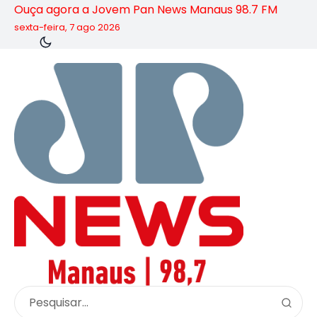
Ouça agora a Jovem Pan News Manaus 98.7 FM
sexta-feira, 7 ago 2026