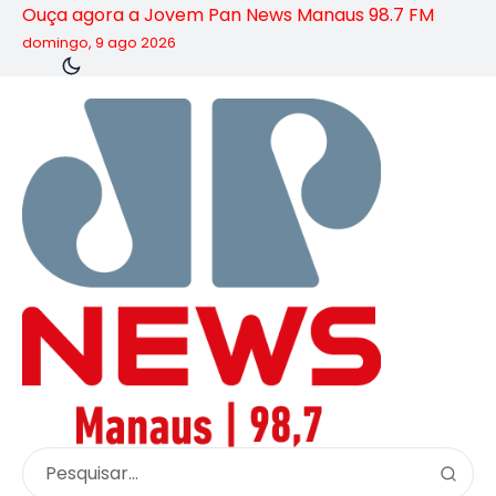
Ouça agora a Jovem Pan News Manaus 98.7 FM
domingo, 9 ago 2026