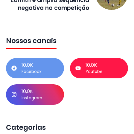
Zamith e amplia sequência
negativa na competição
Nossos canais
10,0K
10,0K
Facebook
Youtube
10,0K
Instagram
Categorias