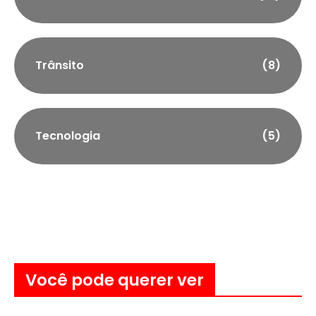
Trânsito
(8)
Tecnologia
(5)
Você pode querer ver