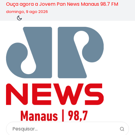
Ouça agora a Jovem Pan News Manaus 98.7 FM
domingo, 9 ago 2026