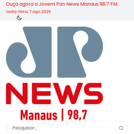
Ouça agora a Jovem Pan News Manaus 98.7 FM
sexta-feira, 7 ago 2026