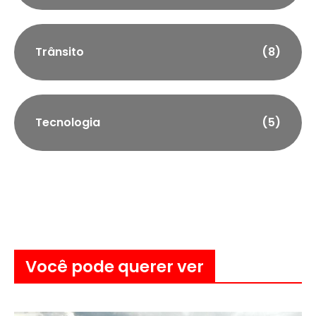
Trânsito
(8)
Tecnologia
(5)
Você pode querer ver