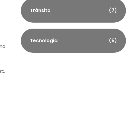
Trânsito
(7)
Tecnologia
(5)
 na
19%