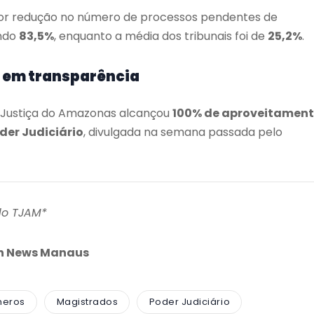
aior redução no número de processos pendentes de
ando
83,5%
, enquanto a média dos tribunais foi de
25,2%
.
 em transparência
de Justiça do Amazonas alcançou
100% de aproveitamen
der Judiciário
, divulgada na semana passada pelo
do TJAM*
an News Manaus
meros
Magistrados
Poder Judiciário