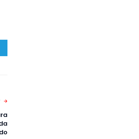
T
ara
 da
do