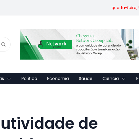
quarta-feira,
as
Política
Economia
Saúde
Ciência
E
dutividade de