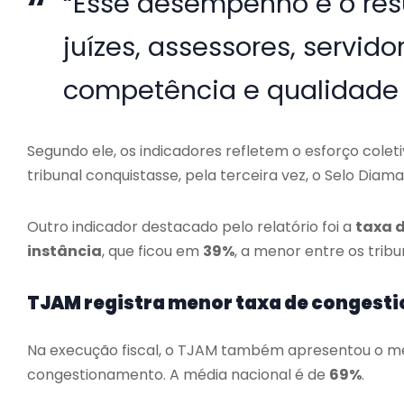
“Esse desempenho é o resu
juízes, assessores, servid
competência e qualidade n
Segundo ele, os indicadores refletem o esforço cole
tribunal conquistasse, pela terceira vez, o Selo Diam
Outro indicador destacado pelo relatório foi a
taxa 
instância
, que ficou em
39%
, a menor entre os tribu
TJAM registra menor taxa de congest
Na execução fiscal, o TJAM também apresentou o men
congestionamento. A média nacional é de
69%
.