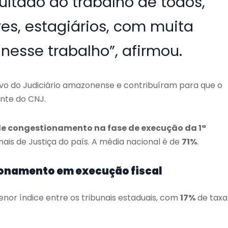
ltado do trabalho de todos,
ores, estagiários, com muita
esse trabalho”, afirmou.
tivo do Judiciário amazonense e contribuíram para que o
ante do CNJ.
de congestionamento na fase de execução da 1ª
nais de Justiça do país. A média nacional é de
71%
.
ionamento em execução fiscal
or índice entre os tribunais estaduais, com
17%
de taxa