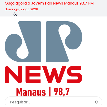
Ouça agora a Jovem Pan News Manaus 98.7 FM
domingo, 9 ago 2026