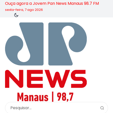
Ouça agora a Jovem Pan News Manaus 98.7 FM
sexta-feira, 7 ago 2026