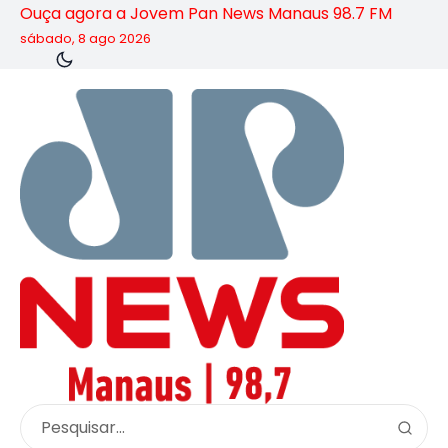
Ouça agora a Jovem Pan News Manaus 98.7 FM
sábado, 8 ago 2026