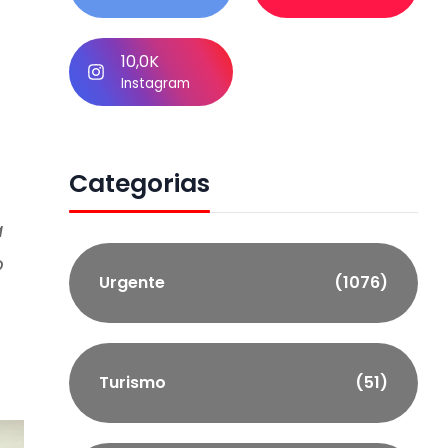
10,0K
Instagram
Categorias
a
o
Urgente
(1076)
Turismo
(51)