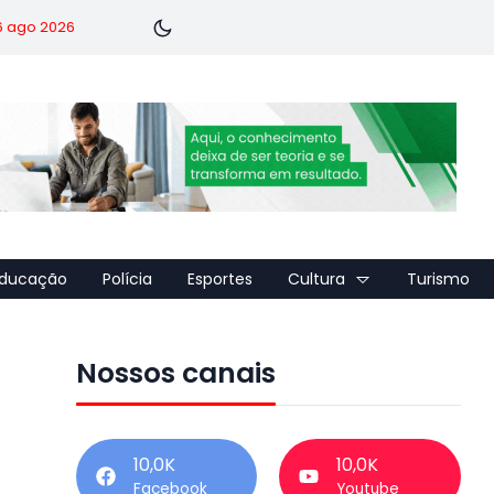
 6 ago 2026
ducação
Polícia
Esportes
Cultura
Turismo
Nossos canais
10,0K
10,0K
Facebook
Youtube