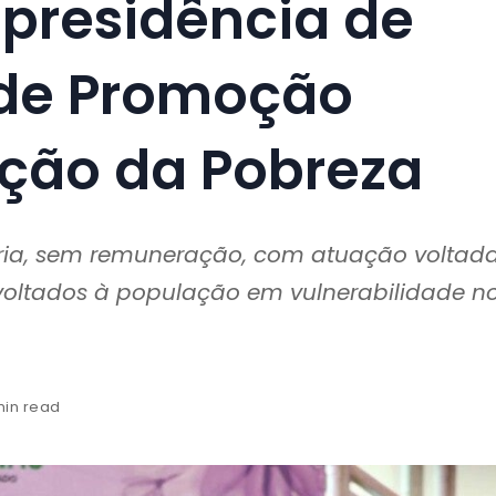
 presidência de
 de Promoção
ação da Pobreza
ária, sem remuneração, com atuação voltad
voltados à população em vulnerabilidade n
min read