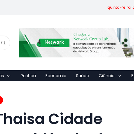
quinta-feira,
as
Política
Economia
Saúde
Ciência
E
Thaisa Cidade