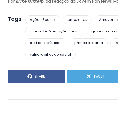
Por
Erike Ortteip
, da redação da Jovem Pan News M
Tags
Ações Sociais
amazonas
Amazonas 
Fundo de Promoção Social
governo do 
políticas públicas
primeira-dama
R
vulnerabilidade social
SHARE
TWEET