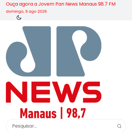
Ouça agora a Jovem Pan News Manaus 98.7 FM
domingo, 9 ago 2026