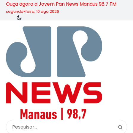
Ouça agora a Jovem Pan News Manaus 98.7 FM
segunda-feira, 10 ago 2026