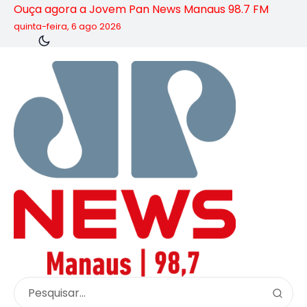
Ouça agora a Jovem Pan News Manaus 98.7 FM
quinta-feira, 6 ago 2026