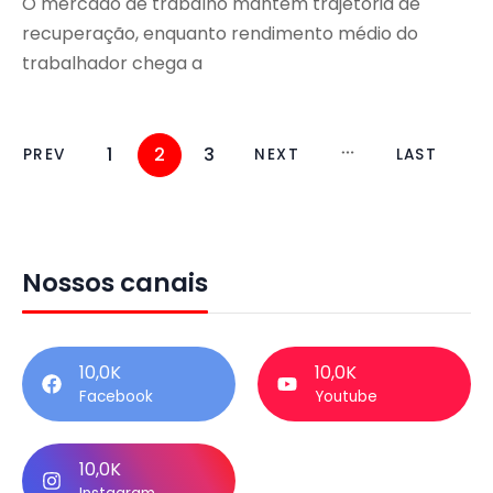
O mercado de trabalho mantém trajetória de
recuperação, enquanto rendimento médio do
trabalhador chega a
1
2
3
PREV
NEXT
LAST
Nossos canais
10,0K
10,0K
Facebook
Youtube
10,0K