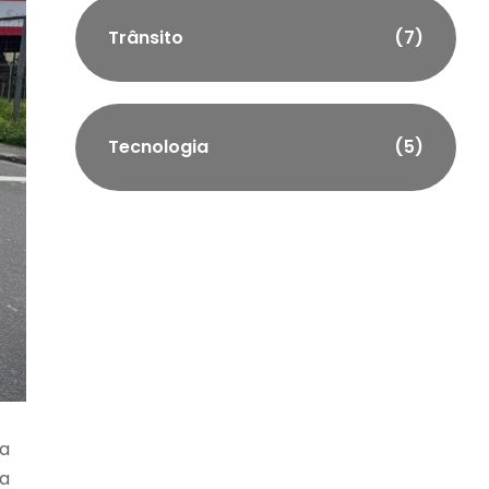
Trânsito
(7)
Tecnologia
(5)
na
ra