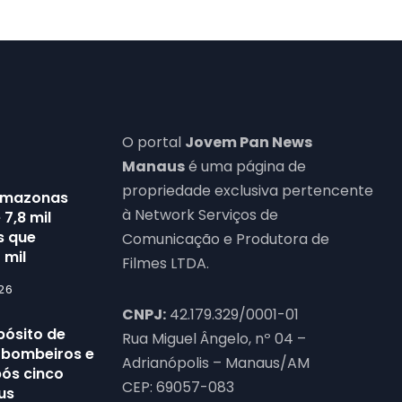
O portal
Jovem Pan News
Manaus
é uma página de
propriedade exclusiva pertencente
Amazonas
à Network Serviços de
7,8 mil
s que
Comunicação e Produtora de
 mil
Filmes LTDA.
26
CNPJ:
42.179.329/0001-01
pósito de
Rua Miguel Ângelo, nº 04 –
6 bombeiros e
Adrianópolis – Manaus/AM
pós cinco
CEP: 69057-083
us