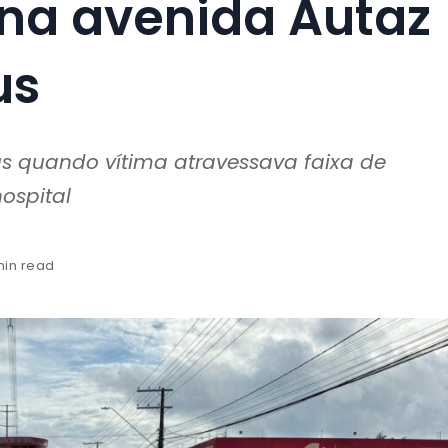
 na avenida Autaz
us
us quando vítima atravessava faixa de
ospital
min read