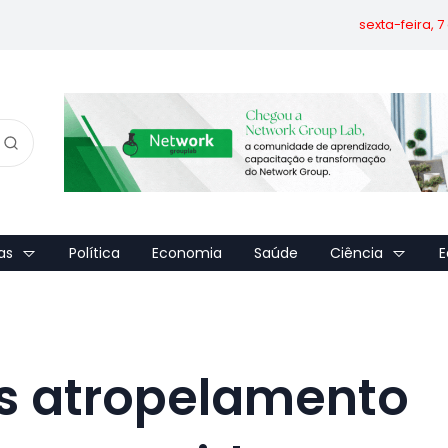
sexta-feira, 
as
Política
Economia
Saúde
Ciência
E
s atropelamento