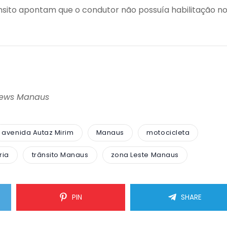
sito apontam que o condutor não possuía habilitação n
News Manaus
avenida Autaz Mirim
Manaus
motocicleta
ria
trânsito Manaus
zona Leste Manaus
PIN
SHARE