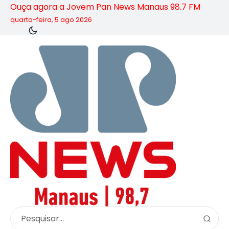
Ouça agora a Jovem Pan News Manaus 98.7 FM
quarta-feira, 5 ago 2026