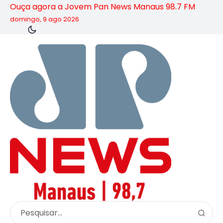
Ouça agora a Jovem Pan News Manaus 98.7 FM
domingo, 9 ago 2026