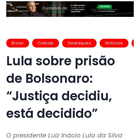
Brasil
Cidade
Destaques
Notícias
P
Lula sobre prisão
de Bolsonaro:
“Justiça decidiu,
está decidido”
O presidente Luiz Inácio Lula da Silva