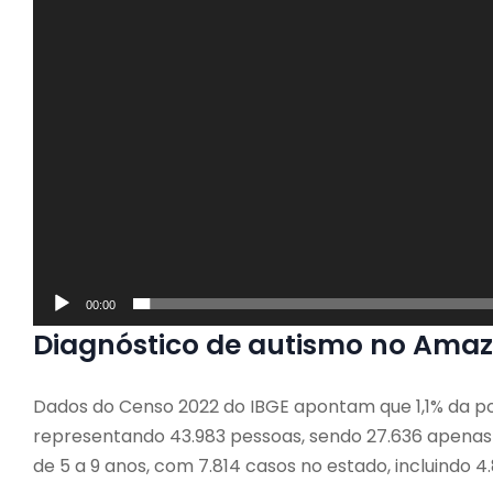
00:00
Diagnóstico de autismo no Amaz
Dados do Censo 2022 do IBGE apontam que 1,1% da p
representando 43.983 pessoas, sendo 27.636 apenas 
de 5 a 9 anos, com 7.814 casos no estado, incluindo 4.