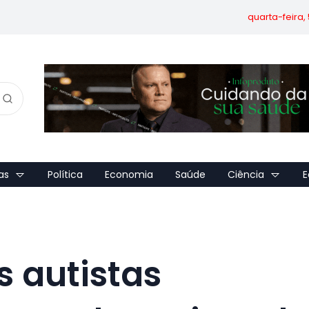
quarta-feira,
as
Política
Economia
Saúde
Ciência
E
 autistas