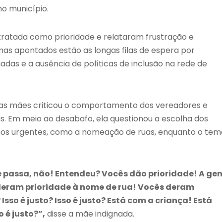
o município.
tratada como prioridade e relataram frustração e
as apontados estão as longas filas de espera por
adas e a ausência de políticas de inclusão na rede de
das mães criticou o comportamento dos vereadores e
as. Em meio ao desabafo, ela questionou a escolha dos
nos urgentes, como a nomeação de ruas, enquanto o tem
e passa, não! Entendeu? Vocês dão prioridade! A ge
s deram prioridade à nome de rua! Vocês deram
 Isso é justo? Isso é justo? Está com a criança! Está
 é justo?”,
disse a mãe indignada.