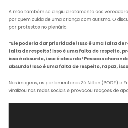
A mãe também se dirigiu diretamente aos vereadores
por quem cuida de uma criança com autismo. O discu
por protestos no plenário.
“Ele poderia dar prioridade! Isso é uma falta de 
falta de respeito! Isso é uma falta de respeito, p
isso é absurdo, isso é absurdo! Pessoas chorando,
absurdo! Isso é uma falta de respeito, rapaz, isso
Nas imagens, os parlamentares Zé Nilton (PODE) e F
viralizou nas redes sociais e provocou reações de apo
T
o
c