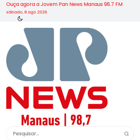
Ouça agora a Jovem Pan News Manaus 98.7 FM
sábado, 8 ago 2026