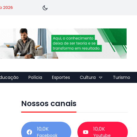
o 2026
ducação
Polícia
Esportes
Cultura
Turismo
Nossos canais
10,0K
10,0K
Facebook
Youtube