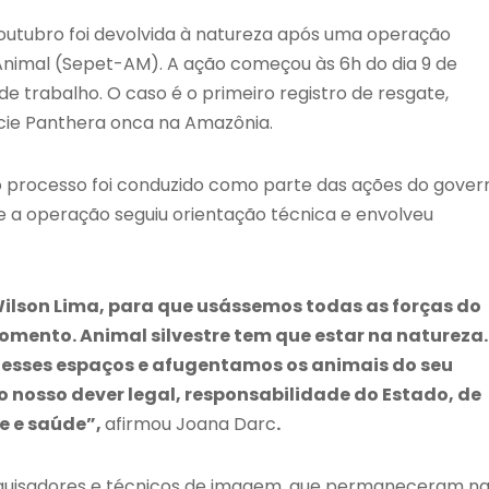
outubro foi devolvida à natureza após uma operação
Animal (Sepet-AM). A ação começou às 6h do dia 9 de
de trabalho. O caso é o primeiro registro de resgate,
cie Panthera onca na Amazônia.
o processo foi conduzido como parte das ações do gover
ue a operação seguiu orientação técnica e envolveu
ilson Lima, para que usássemos todas as forças do
omento. Animal silvestre tem que estar na natureza.
esses espaços e afugentamos os animais do seu
 nosso dever legal, responsabilidade do Estado, de
e e saúde”,
afirmou Joana Darc
.
esquisadores e técnicos de imagem, que permaneceram n