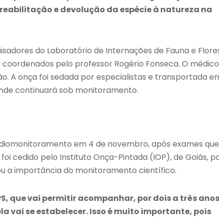
 reabilitação e devolução da espécie à natureza na
sadores do Laboratório de Internações de Fauna e Flore
), coordenados pelo professor Rogério Fonseca. O médic
. A onça foi sedada por especialistas e transportada e
onde continuará sob monitoramento.
 radiomonitoramento em 4 de novembro, após exames que
i cedido pelo Instituto Onça-Pintada (IOP), de Goiás, p
ou a importância do monitoramento científico.
 que vai permitir acompanhar, por dois a três anos
a vai se estabelecer. Isso é muito importante, pois