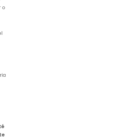
r o
el
ria
té
te