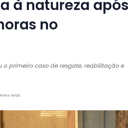
da à natureza apó
horas no
 primeiro caso de resgate, reabilitação e
 mins read