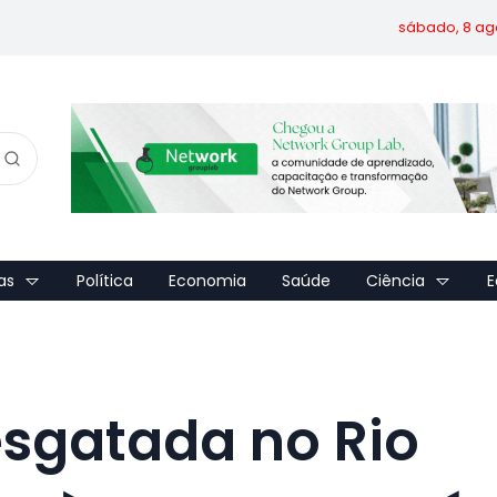
sábado, 8 ag
as
Política
Economia
Saúde
Ciência
E
sgatada no Rio