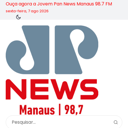
Ouça agora a Jovem Pan News Manaus 98.7 FM
sexta-feira, 7 ago 2026