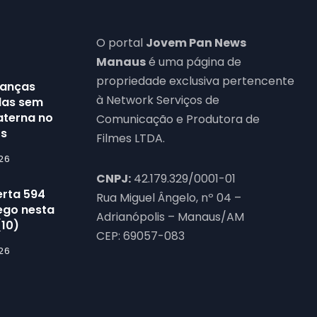
O portal
Jovem Pan News
Manaus
é uma página de
propriedade exclusiva pertencente
rianças
à Network Serviços de
das sem
aterna no
Comunicação e Produtora de
os
Filmes LTDA.
26
CNPJ:
42.179.329/0001-01
erta 594
Rua Miguel Ângelo, nº 04 –
ego nesta
Adrianópolis – Manaus/AM
(10)
CEP: 69057-083
26