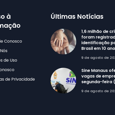
o à
Últimas Notícias
rmação
1,6 milhão de c
foram registra
ie Conosco
identificação p
Brasil em 10 an
 Nós
9 de agosto de 20
s de Uso
Conosco
Sine Manaus of
vagas de empr
cas de Privacidade
segunda-feira 
9 de agosto de 20