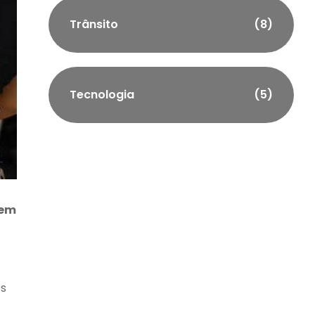
Trânsito
(8)
Tecnologia
(5)
dem
os