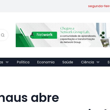
segunda-feir
as
Política
Economia
Saúde
Ciência
E
anaus abre