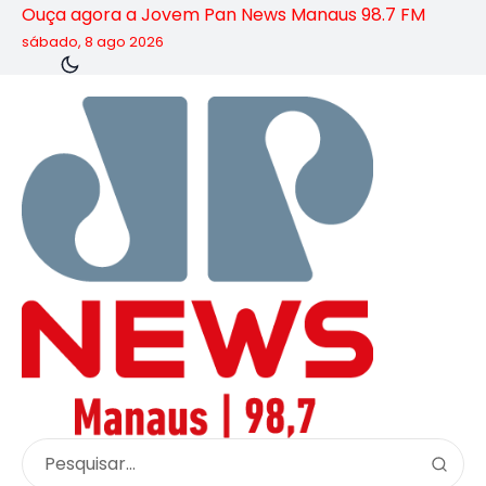
Ouça agora a Jovem Pan News Manaus 98.7 FM
sábado, 8 ago 2026