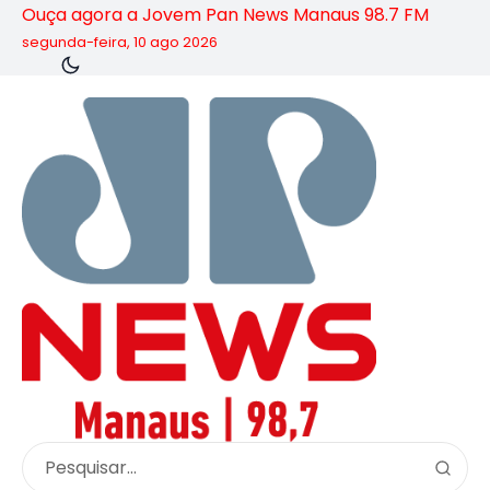
Ouça agora a Jovem Pan News Manaus 98.7 FM
segunda-feira, 10 ago 2026