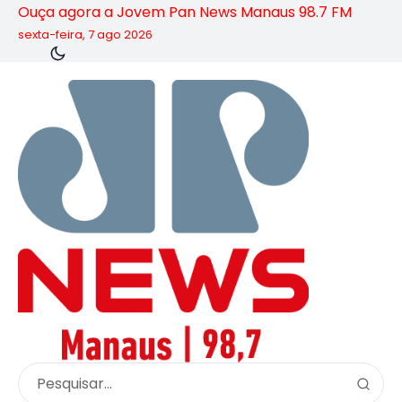
Ouça agora a Jovem Pan News Manaus 98.7 FM
sexta-feira, 7 ago 2026