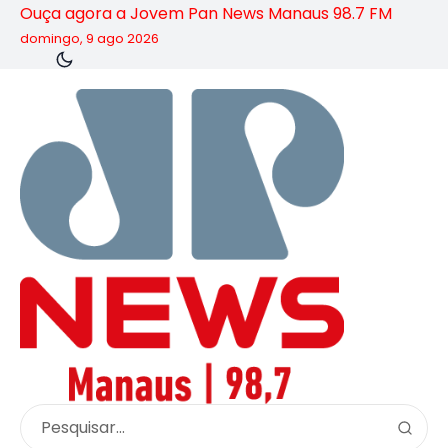
Ouça agora a Jovem Pan News Manaus 98.7 FM
domingo, 9 ago 2026