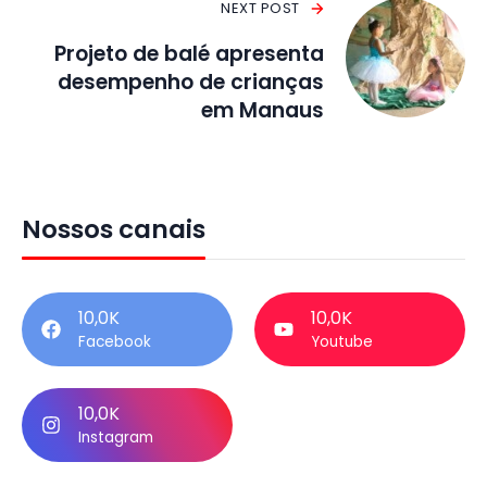
NEXT POST
Projeto de balé apresenta
desempenho de crianças
em Manaus
Nossos canais
10,0K
10,0K
Facebook
Youtube
10,0K
Instagram